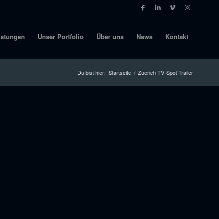
istungen
Unser Portfolio
Über uns
News
Kontakt
Du bist hier:
Startseite
/
Zuerich TV-Spot Trailer