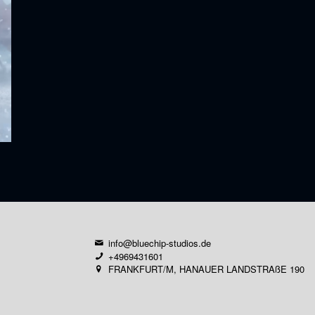
info@bluechip-studios.de
+4969431601
FRANKFURT/M, HANAUER LANDSTRAßE 190