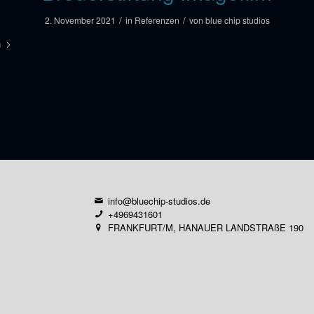
/
/
2. November 2021
in
Referenzen
von
blue chip studios
n
info@bluechip-studios.de
+4969431601
FRANKFURT/M, HANAUER LANDSTRAßE 190