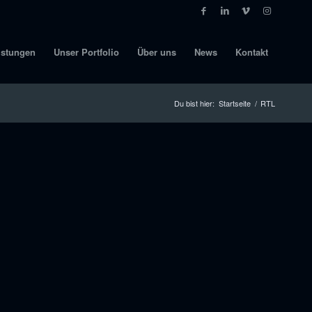
istungen
Unser Portfolio
Über uns
News
Kontakt
Du bist hier:
Startseite
/
RTL