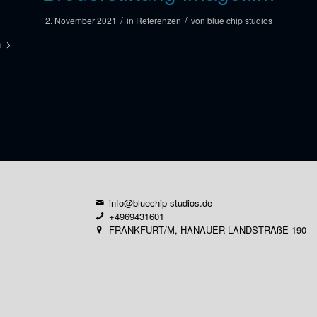
/
/
2. November 2021
in
Referenzen
von
blue chip studios
n
info@bluechip-studios.de
+4969431601
FRANKFURT/M, HANAUER LANDSTRAßE 190