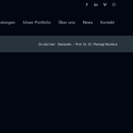
istungen
Unser Portfolio
Über uns
News
Kontakt
Du bist hier:
Startseite
/
Prof. Dr. Dr. Pierluigi Nicotera