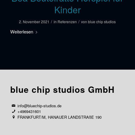
Kinder
/
/
2. November 2021
in
Referenzen
von
blue chip studios
Weiterlesen
blue chip studios GmbH
info@bluechip-studios.de
+4969431601
FRANKFURT/M, HANAUER LANDSTRAßE 190