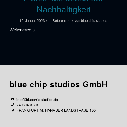
Nachhaltigkeit
/
/
15. Januar 2023
in
Referenzen
von
blue chip studios
Weiterlesen
blue chip studios GmbH
info@bluechip-studios.de
+4969431601
FRANKFURT/M, HANAUER LANDSTRAßE 190