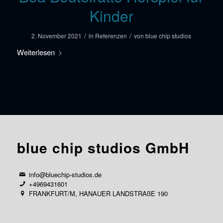
Kinder
/
/
2. November 2021
in
Referenzen
von
blue chip studios
Weiterlesen
blue chip studios GmbH
info@bluechip-studios.de
+4969431601
FRANKFURT/M, HANAUER LANDSTRAßE 190