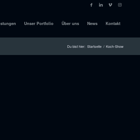
istungen
Unser Portfolio
Über uns
News
Kontakt
Du bist hier:
Startseite
/
Koch-Show