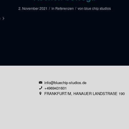
/
/
2. November 2021
in
Referenzen
von
blue chip studios
n
info@bluechip-studios.de
+4969431601
FRANKFURT/M, HANAUER LANDSTRAßE 190