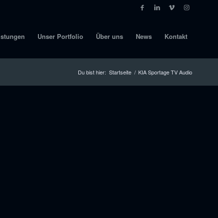
istungen
Unser Portfolio
Über uns
News
Kontakt
Du bist hier:
Startseite
/
KIA Sportage TV Audio