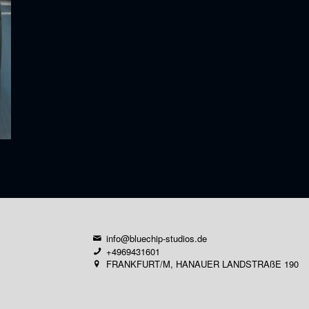
info@bluechip-studios.de
+4969431601
FRANKFURT/M, HANAUER LANDSTRAßE 190