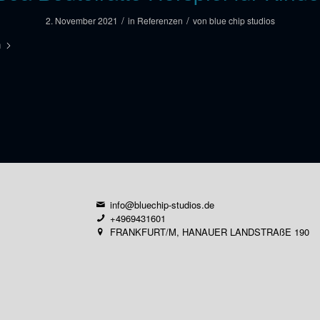
/
/
2. November 2021
in
Referenzen
von
blue chip studios
n
info@bluechip-studios.de
+4969431601
FRANKFURT/M, HANAUER LANDSTRAßE 190