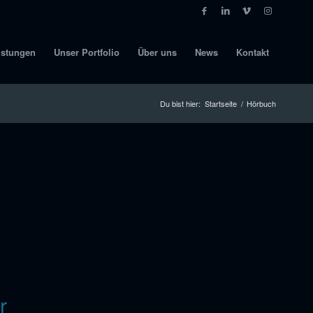
istungen
Unser Portfolio
Über uns
News
Kontakt
Du bist hier:
Startseite
/
Hörbuch
r