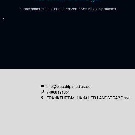
/
/
2. November 2021
in
Referenzen
von
blue chip studios
n
info@bluechip-studios.de
+4969431601
FRANKFURT/M, HANAUER LANDSTRAßE 190