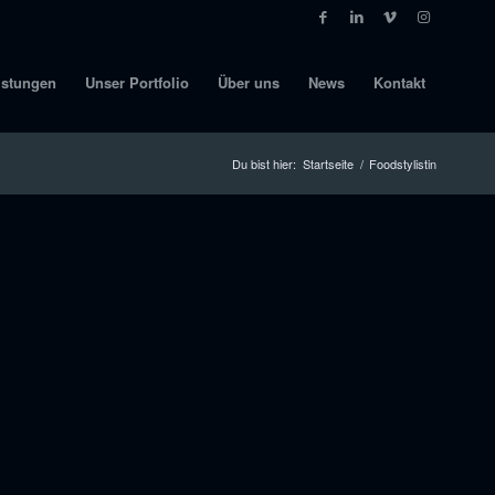
istungen
Unser Portfolio
Über uns
News
Kontakt
Du bist hier:
Startseite
/
Foodstylistin