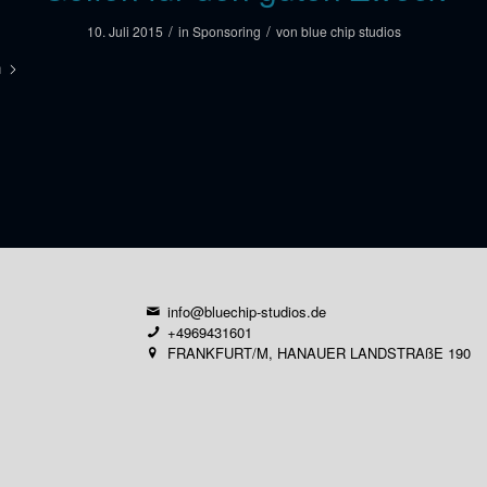
/
/
10. Juli 2015
in
Sponsoring
von
blue chip studios
n
info@bluechip-studios.de
+4969431601
FRANKFURT/M, HANAUER LANDSTRAßE 190