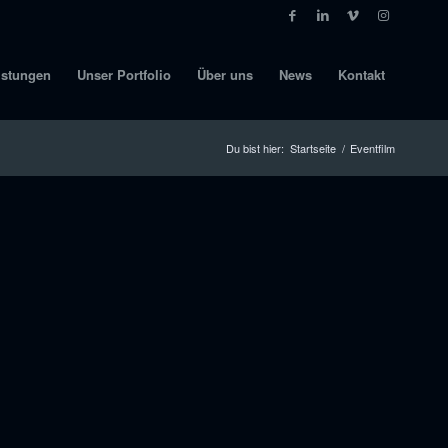
istungen
Unser Portfolio
Über uns
News
Kontakt
Du bist hier:
Startseite
/
Eventfilm