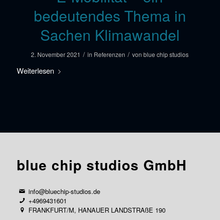
bedeutendes Thema in
Sachen Klimawandel
/
/
2. November 2021
in
Referenzen
von
blue chip studios
Weiterlesen
blue chip studios GmbH
info@bluechip-studios.de
+4969431601
FRANKFURT/M, HANAUER LANDSTRAßE 190