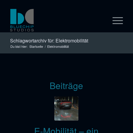
Schlagwortarchiv für: Elektromobilität
Du bist hier:
Startseite
/
Elektromobilität
Beiträge
E-Mobilität – ein