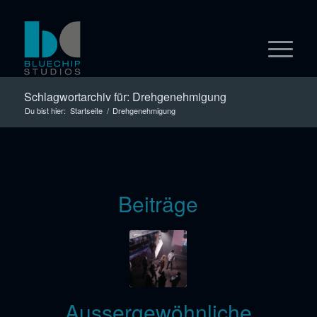
Schlagwortarchiv für: Drehgenehmigung
Du bist hier:
Startseite
/
Drehgenehmigung
Beiträge
Aussergewöhnliche