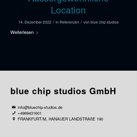
Location
/
/
14. Dezember 2022
in
Referenzen
von
blue chip studios
Weiterlesen
blue chip studios GmbH
info@bluechip-studios.de
+4969431601
FRANKFURT/M, HANAUER LANDSTRAßE 190