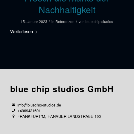
Nachhaltigkeit
/
/
15. Januar 2023
in
Referenzen
von
blue chip studios
Weiterlesen
blue chip studios GmbH
info@bluechip-studios.de
+4969431601
FRANKFURT/M, HANAUER LANDSTRAßE 190