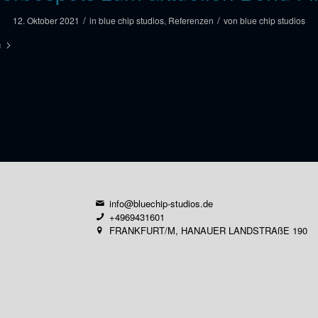
/
/
12. Oktober 2021
in
blue chip studios
,
Referenzen
von
blue chip studios
n
info@bluechip-studios.de
+4969431601
FRANKFURT/M, HANAUER LANDSTRAßE 190