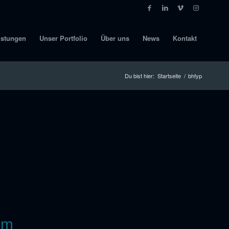
istungen
Unser Portfolio
Über uns
News
Kontakt
Du bist hier:
Startseite
/
bhfyp
lm