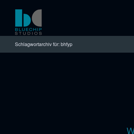
Schlagwortarchiv für: bhfyp
W