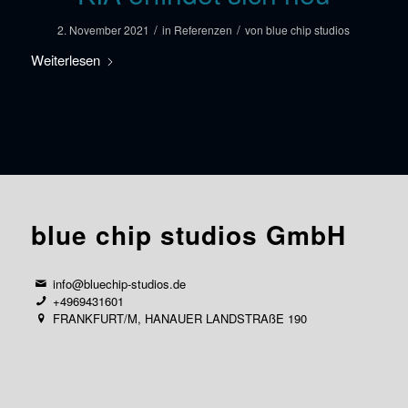
/
/
2. November 2021
in
Referenzen
von
blue chip studios
Weiterlesen
blue chip studios GmbH
info@bluechip-studios.de
+4969431601
FRANKFURT/M, HANAUER LANDSTRAßE 190