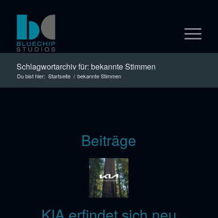
Schlagwortarchiv für: bekannte Stimmen
Du bist hier:
Startseite
/
bekannte Stimmen
Beiträge
KIA erfindet sich neu