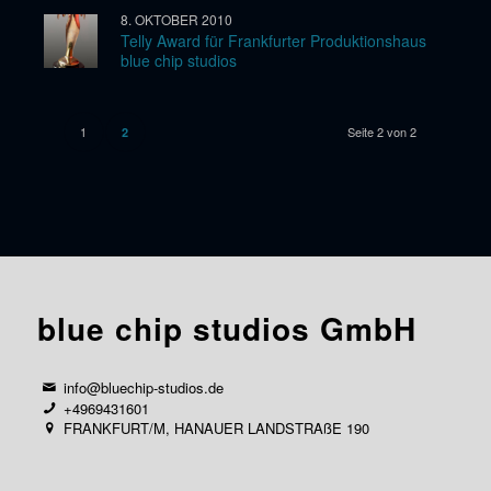
8. OKTOBER 2010
Telly Award für Frankfurter Produktionshaus
blue chip studios
1
Seite 2 von 2
2
blue chip studios GmbH
info@bluechip-studios.de
+4969431601
FRANKFURT/M, HANAUER LANDSTRAßE 190