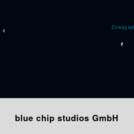
Eintrag tei
zurich
blue chip studios GmbH