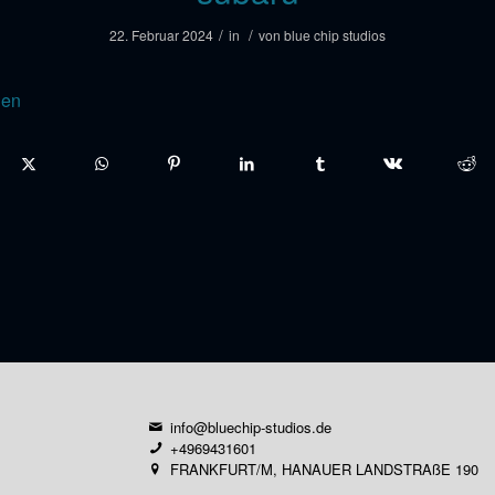
/
/
22. Februar 2024
in
von
blue chip studios
len
info@bluechip-studios.de
+4969431601
FRANKFURT/M, HANAUER LANDSTRAßE 190