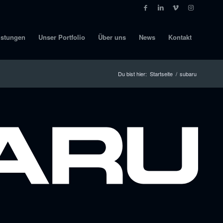
istungen
Unser Portfolio
Über uns
News
Kontakt
Du bist hier:
Startseite
/
subaru