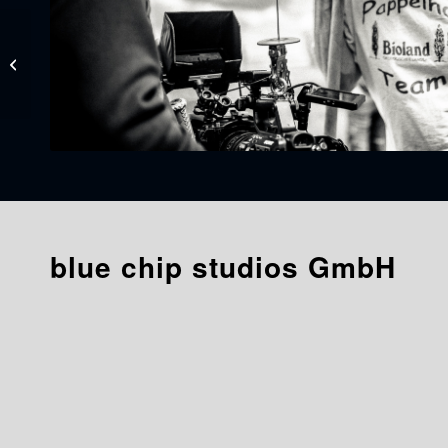
E-Mobilität – ein
bedeutendes Thema in
Sachen Klimawandel
blue chip studios GmbH