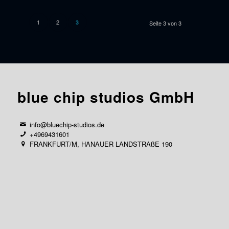
1
2
3
Seite 3 von 3
blue chip studios GmbH
info@bluechip-studios.de
+4969431601
FRANKFURT/M, HANAUER LANDSTRAßE 190